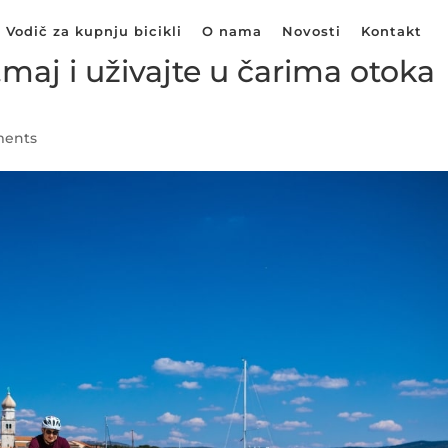
Vodič za kupnju bicikli
O nama
Novosti
Kontakt
1.maj i uživajte u čarima otoka
ments