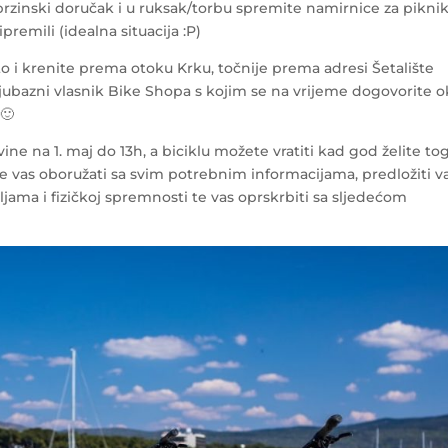
rzinski doručak i u ruksak/torbu spremite namirnice za piknik
premili (idealna situacija :P)
to i krenite prema otoku Krku, točnije prema adresi Šetalište
ljubazni vlasnik Bike Shopa s kojim se na vrijeme dogovorite 
 🙂
ine na 1. maj do 13h, a biciklu možete vratiti kad god želite to
 će vas oboružati sa svim potrebnim informacijama, predložiti 
eljama i fizičkoj spremnosti te vas oprskrbiti sa sljedećom