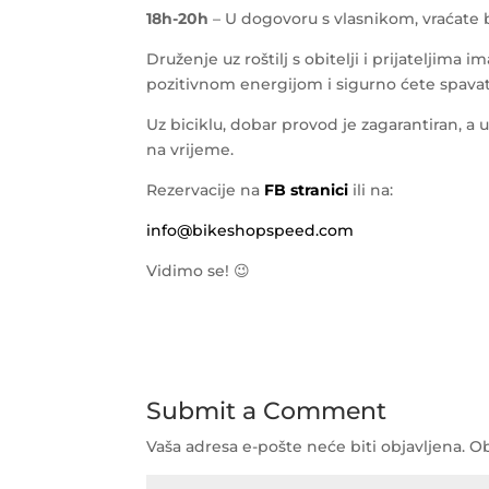
18h-20h
– U dogovoru s vlasnikom, vraćate bic
Druženje uz roštilj s obitelji i prijateljima i
pozitivnom energijom i sigurno ćete spavat
Uz biciklu, dobar provod je zagarantiran, a u
na vrijeme.
Rezervacije na
FB stranici
ili na:
info@bikeshopspeed.com
Vidimo se! 😉
Submit a Comment
Vaša adresa e-pošte neće biti objavljena.
Ob