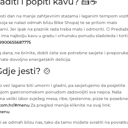
aditi i popiti kavu? 🍰☕
esti dan na manje zahtjevnim stazama i laganim tempom vozit
(koja se nalazi odmah blizu Bike Shopa) te se pritom malo
čarni. Jer ipak na praznik rada treba malo i odmoriti. 🙂 Predl
 ima najbolju kavu u gradu i vrhunsku ponudu sladoleda i torti
209900655687775
 dana, ne brinite, dobit ćete sve potrebne savjete i preporuk
mate dovoljno energetskih delicija.
dje jesti? 🍲
o već lagano biti umorni i gladni, pa savjetujemo da posjetite
svojom gastronomskom ponudom zadovoljiti sva nepca. Naša
ma veliki izbor svježeg mesa, ribe, tjestenine, pizze te posebn
.com.hr/#menu
Za pregled menija kliknite na ovaj link:
/menu
i se odmah blizu nas, tako da tamo možete svratiti na povratk