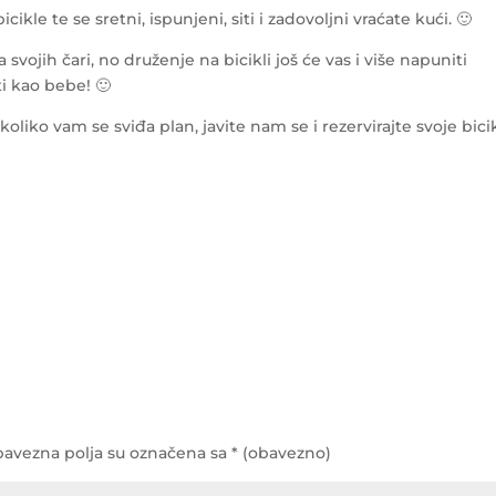
ikle te se sretni, ispunjeni, siti i zadovoljni vraćate kući. 🙂
ma svojih čari, no druženje na bicikli još će vas i više napuniti
i kao bebe! 🙂
koliko vam se sviđa plan, javite nam se i rezervirajte svoje bici
avezna polja su označena sa
* (obavezno)