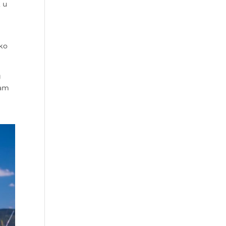
 u
oko
g
vam