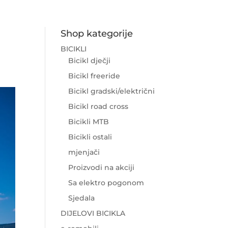
Shop kategorije
BICIKLI
Bicikl dječji
Bicikl freeride
Bicikl gradski/električni
Bicikl road cross
Bicikli MTB
Bicikli ostali
mjenjači
Proizvodi na akciji
Sa elektro pogonom
Sjedala
DIJELOVI BICIKLA