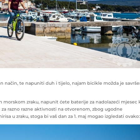
van način, te napuniti duh i tijelo, najam bicikle možda je savrš
 morskom zraku, napunit ćete baterije za nadolazeći mjesec k
c za razno razne aktivnosti na otvorenom, zbog ugodne
isa u zraku, stoga bi vaš dan za 1. maj mogao izgledati ovako: