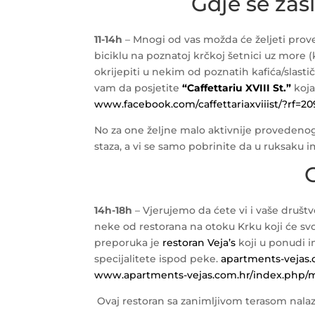
Gdje se zasl
11-14h
– Mnogi od vas možda će željeti prov
biciklu na poznatoj krčkoj šetnici uz more 
okrijepiti u nekim od poznatih kafića/slasti
vam da posjetite
“Caffettariu XVIII St.”
koja
www.facebook.com/caffettariaxviiist/?rf=
No za one željne malo aktivnije provedenog
staza, a vi se samo pobrinite da u ruksaku i
G
14h-18h
– Vjerujemo da ćete vi i vaše društv
neke od restorana na otoku Krku koji će 
preporuka je
restoran Veja’s
koji u ponudi i
specijalitete ispod peke.
apartments-vejas
www.apartments-vejas.com.hr/index.php
Ovaj restoran sa zanimljivom terasom nalaz