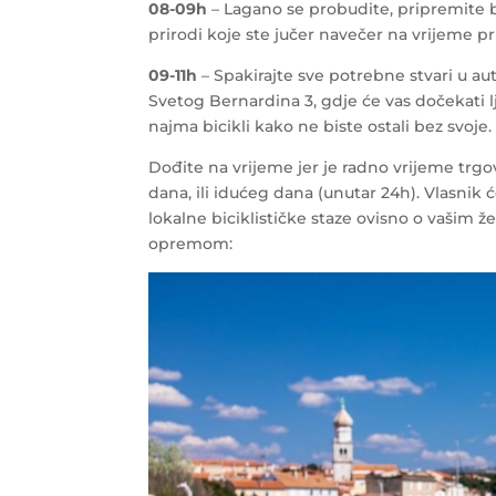
08-09h
– Lagano se probudite, pripremite b
prirodi koje ste jučer navečer na vrijeme pri
09-11h
– Spakirajte sve potrebne stvari u au
Svetog Bernardina 3, gdje će vas dočekati 
najma bicikli kako ne biste ostali bez svoje.
Dođite na vrijeme jer je radno vrijeme trgov
dana, ili idućeg dana (unutar 24h). Vlasnik
lokalne biciklističke staze ovisno o vašim ž
opremom: