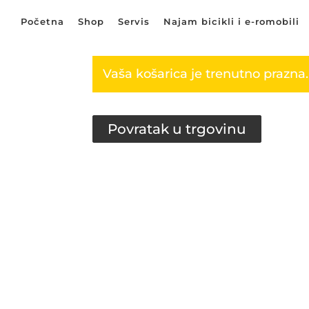
Početna
Shop
Servis
Najam bicikli i e-romobili
Vaša košarica je trenutno prazna.
Povratak u trgovinu